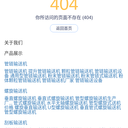
404
你所访问的页面不存在 (404)
返回首页
关于我们
产品展示
管链输送机
管链输送机
提升管链输送机
颗粒管链输送机
管链输送机设
备
通用型管链输送机
粉末管链输送机
粉末管链式输送机
粉
体颗粒管链输送机
管链输送机厂家
管链输送设备
螺旋输送机
垂直螺旋输送机
垂直式螺旋输送机
管型螺旋输送机生产
厂...
管式螺旋输送机
水平无轴螺旋输送机
管型螺旋式送机
价格
螺旋垂直输送机
U型螺旋输送机
垂直管式螺旋输送机
管型螺旋输送机
刮板输送机