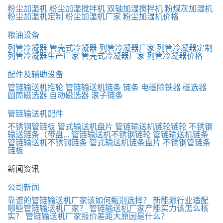
粉尘加湿机
粉尘加湿搅拌机
双轴加湿搅拌机
粉煤灰加湿机
粉尘加湿机定制
粉尘加湿机厂家
粉尘加湿机价格
粮油设备
列管冷凝器
管壳式冷凝器
列管冷凝器厂家
列管冷凝器定制
列管冷凝器生产厂家
管壳式冷凝器厂家
列管冷凝器价格
配件及辅助设备
管链输送机推轮
管链输送机链条
链条
电磁除铁器
磁选器
圆筒磁选器
自动磁选器
滚子链条
管链输送机配件
不锈钢管链板
管式输送机盘片
管链输送机链轮
​链轮
不锈钢
输送链条（带盘...
管链输送机不锈钢链轮
管链输送机链条
管链输送机不锈钢链条
管式输送机链条盘片
不锈钢管链条
链板
新闻资讯
公司新闻
靠谱的管链输送机厂家该如何甄别选择？
新能源行业适配
哪些管链输送机厂家？
管链输送机厂家产能实力该怎么核
实？
管链输送机厂家报价差距大原因是什么？